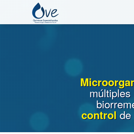
Microorga
múltiples
biorrem
de 
control